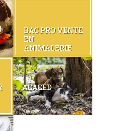
N
BAC PRO VENTE
EN
ANIMALERIE
R
ACACED