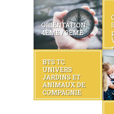
ORIENTATION
4ÈME / 3ÈME
BTS TC
UNIVERS
JARDINS ET
ANIMAUX DE
COMPAGNIE