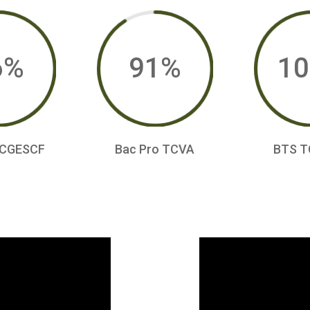
6
%
91
%
10
 CGESCF
Bac Pro TCVA
BTS T