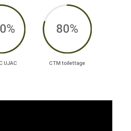
0
%
80
%
C UJAC
CTM toilettage