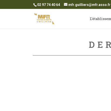
02 97 74 40 64
mfr.guilliers@mfr.asso.fr
L’établisse
DE