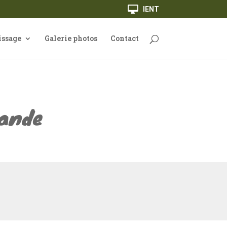
IENT
issage
Galerie photos
Contact
iande