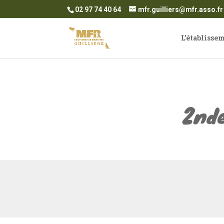
02 97 74 40 64
mfr.guilliers@mfr.asso.fr
L’établisse
2nde