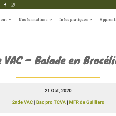
ment
Nos formations
Infos pratiques
Apprent
 VAC – Balade en Brocél
21 Oct, 2020
2nde VAC
|
Bac pro TCVA
|
MFR de Guilliers